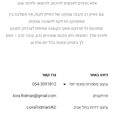
אלא גורמים לאנשים להיכנס, להישאר ולחזור שוב.
עם ניסיון רב והבנה עמוקה של חוויית לקוח, אני משלבת בין
אסתטיקה מדויקת לחשיבה עסקית,
ומתכננת כל פרויקט מתוך הקשבה אמיתית לצרכים, לסגנון
ולחזון שלך. התוצאה היא מקום שמרגיש נכון, עובד נכון – ונותן
לך ביטחון וגאווה בכל יום מחדש.
ניווט באתר
צרו קשר
עיצוב מספרות ומכוני יופי
054-3091812
פרויקטים
liora.fridman@gmail.com
עיצוב דירות בתל אביב
LioraFridmanIAD