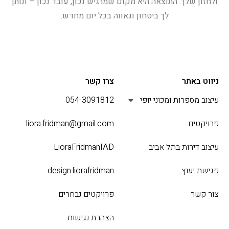
ולחזון שלך. התוצאה היא מקום שמרגיש נכון, עובד נכון – ונותן
לך ביטחון וגאווה בכל יום מחדש.
ניווט באתר
צרו קשר
עיצוב מספרות ומכוני יופי
054-3091812
פרויקטים
liora.fridman@gmail.com
עיצוב דירות בתל אביב
LioraFridmanIAD
פגישת יעוץ
design.liorafridman
צור קשר
פרויקטים נבחרים
הצהרת נגישות